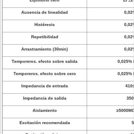
Equilibrio cero
El ±2
Ausencia de linealidad
0,02
Histéresis
0,02
Repetibilidad
0,02
Arrastramiento (30min)
0,02
Temporeros. efecto sobre salida
0,025% 
Temporeros. efecto sobre cero
0,025% 
Impedancia de entrada
410
Impedancia de salida
35
Aislamiento
≥5000M
Excitación recomendada