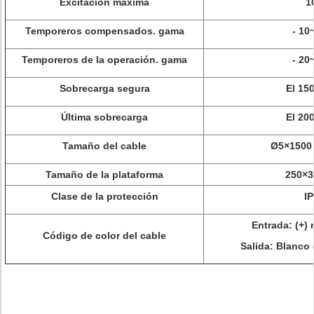
Excitación máxima
1
Temporeros compensados. gama
- 10
Temporeros de la operación. gama
- 20
Sobrecarga segura
El 15
Última sobrecarga
El 20
Tamaño del cable
Ø5×1500 
Tamaño de la plataforma
250×
Clase de la protección
I
Entrada: (+) 
Código de color del cable
Salida: Blanco d