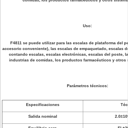
comidas, los productos farmacéuticos y otros sistema
Uso:
F4811 se puede utilizar para las escalas de plataforma del perf
accesorio conveniente), las escalas de empaquetado, escalas de
contando escalas, escalas electrónicas, escalas del poste, l
industrias de comidas, los productos farmacéuticos y otros 
Parámetros técnicos:
Especificaciones
Téc
Salida nominal
2.0±1