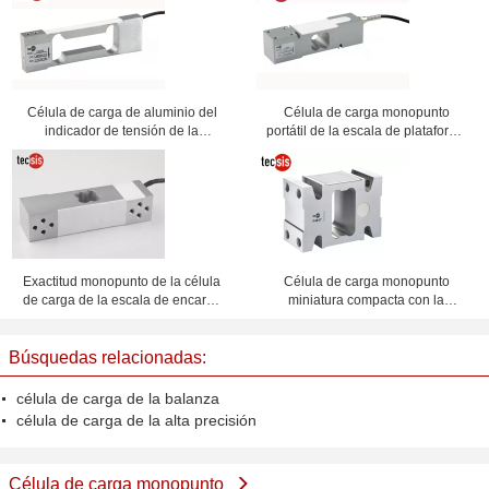
Célula de carga de aluminio del
Célula de carga monopunto
indicador de tensión de la
portátil de la escala de plataforma
capacidad baja que pesa el
50kg 100kg, tipo paralelo del haz
sistema con perfil bajo
Exactitud monopunto de la célula
Célula de carga monopunto
de carga de la escala de encargo
miniatura compacta con la
alta que pesa el sensor 20kg a
estructura simple 100kg a 2t
500kg
Búsquedas relacionadas:
célula de carga de la balanza
célula de carga de la alta precisión
Célula de carga monopunto