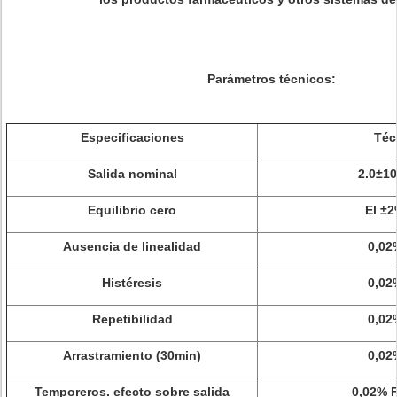
Parámetros técnicos:
Especificaciones
Téc
Salida nominal
2.0±1
Equilibrio cero
El ±2
Ausencia de linealidad
0,02
Histéresis
0,02
Repetibilidad
0,02
Arrastramiento (30min)
0,02
Temporeros. efecto sobre salida
0,02% F