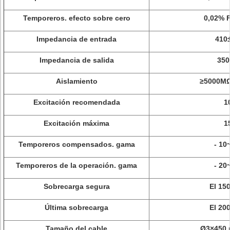
Temporeros. efecto sobre cero
0,02% F
Impedancia de entrada
410
Impedancia de salida
35
Aislamiento
≥5000M
Excitación recomendada
1
Excitación máxima
1
Temporeros compensados. gama
- 10
Temporeros de la operación. gama
- 20
Sobrecarga segura
El 15
Última sobrecarga
El 20
Tamaño del cable
Ø3×450 