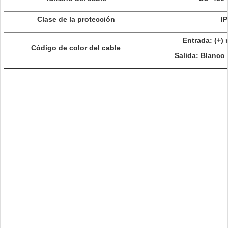
Clase de la protección
I
Entrada: (+) 
Código de color del cable
Salida: Blanco d