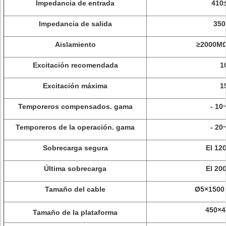
Impedancia de entrada
410
Impedancia de salida
35
Aislamiento
≥2000M
Excitación recomendada
1
Excitación máxima
1
Temporeros compensados. gama
- 10
Temporeros de la operación. gama
- 20
Sobrecarga segura
El 12
Última sobrecarga
El 20
Tamaño del cable
Ø5×1500 
450×
Tamaño de la plataforma