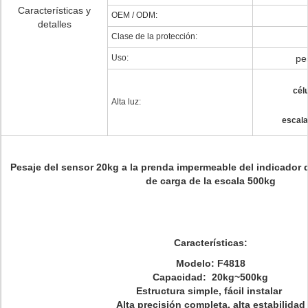
Características y
OEM / ODM:
detalles
Clase de la protección:
Uso:
pe
cél
Alta luz:
escala
Pesaje del sensor 20kg a la prenda impermeable del indicador d
de carga de la escala 500kg
Características:
Modelo: F4818
Capacidad: 20kg~500kg
Estructura simple, fácil instalar
Alta precisión completa, alta estabilidad