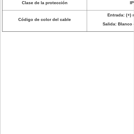
Clase de la protección
I
Entrada: (+) 
Código de color del cable
Salida: Blanco d