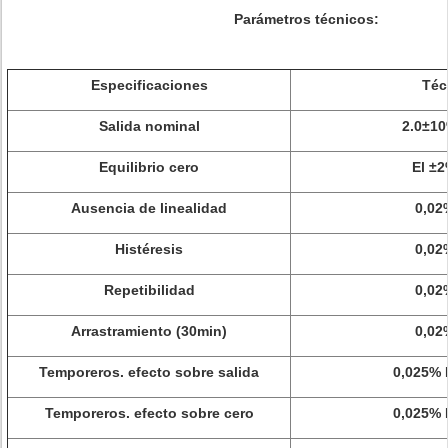
Parámetros técnicos:
Especificaciones
Téc
Salida nominal
2.0±1
Equilibrio cero
El ±2
Ausencia de linealidad
0,02
Histéresis
0,02
Repetibilidad
0,02
Arrastramiento (30min)
0,02
Temporeros. efecto sobre salida
0,025% 
Temporeros. efecto sobre cero
0,025% 